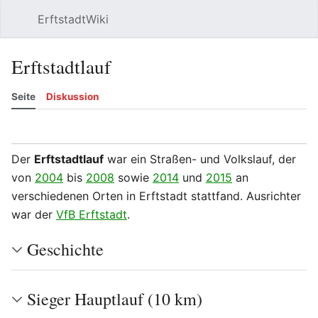
ErftstadtWiki
Suchen
Be
Erftstadtlauf
Seite
Diskussion
Beobachten
Versionsgeschichte
Bearbeiten
Meh
Der
Erftstadtlauf
war ein Straßen- und Volkslauf, der
von
2004
bis
2008
sowie
2014
und
2015
an
verschiedenen Orten in Erftstadt stattfand. Ausrichter
war der
VfB Erftstadt
.
Geschichte
Sieger Hauptlauf (10 km)