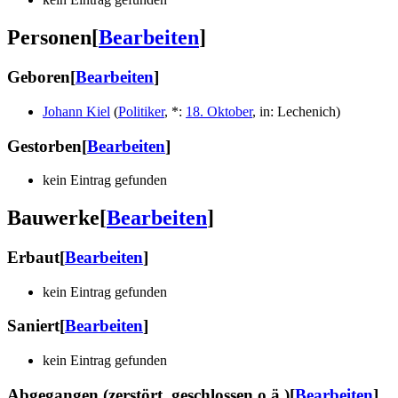
Personen
[
Bearbeiten
]
Geboren
[
Bearbeiten
]
Johann Kiel
(
Politiker
,
*
:
18. Oktober
,
in
:
Lechenich
)
Gestorben
[
Bearbeiten
]
kein Eintrag gefunden
Bauwerke
[
Bearbeiten
]
Erbaut
[
Bearbeiten
]
kein Eintrag gefunden
Saniert
[
Bearbeiten
]
kein Eintrag gefunden
Abgegangen (zerstört, geschlossen o.ä.)
[
Bearbeiten
]