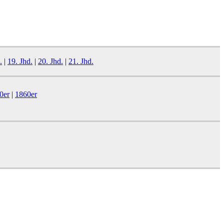
.
|
19. Jhd.
|
20. Jhd.
|
21. Jhd.
0er
|
1860er