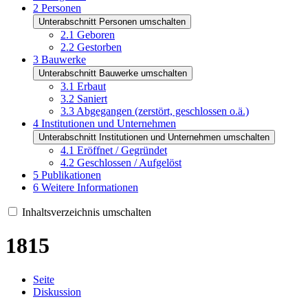
2
Personen
Unterabschnitt Personen umschalten
2.1
Geboren
2.2
Gestorben
3
Bauwerke
Unterabschnitt Bauwerke umschalten
3.1
Erbaut
3.2
Saniert
3.3
Abgegangen (zerstört, geschlossen o.ä.)
4
Institutionen und Unternehmen
Unterabschnitt Institutionen und Unternehmen umschalten
4.1
Eröffnet / Gegründet
4.2
Geschlossen / Aufgelöst
5
Publikationen
6
Weitere Informationen
Inhaltsverzeichnis umschalten
1815
Seite
Diskussion