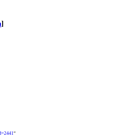
n
]
id=2441
“