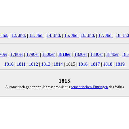
 Jhd.
|
12. Jhd.
|
13. Jhd.
|
14. Jhd.
|
15. Jhd.
|
16. Jhd.
|
17. Jhd.
|
18. Jhd
70er
|
1780er
|
1790er
|
1800er
|
1810er
|
1820er
|
1830er
|
1840er
|
185
1810
|
1811
|
1812
|
1813
|
1814
|
1815
|
1816
|
1817
|
1818
|
1819
1815
Automatisch generierte Jahreschronik aus
semantischen Einträgen
des Wikis