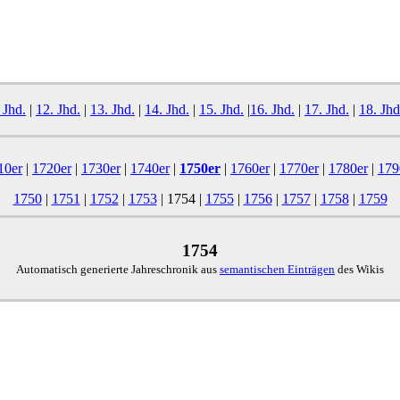
 Jhd.
|
12. Jhd.
|
13. Jhd.
|
14. Jhd.
|
15. Jhd.
|
16. Jhd.
|
17. Jhd.
|
18. Jhd
10er
|
1720er
|
1730er
|
1740er
|
1750er
|
1760er
|
1770er
|
1780er
|
179
1750
|
1751
|
1752
|
1753
|
1754
|
1755
|
1756
|
1757
|
1758
|
1759
1754
Automatisch generierte Jahreschronik aus
semantischen Einträgen
des Wikis