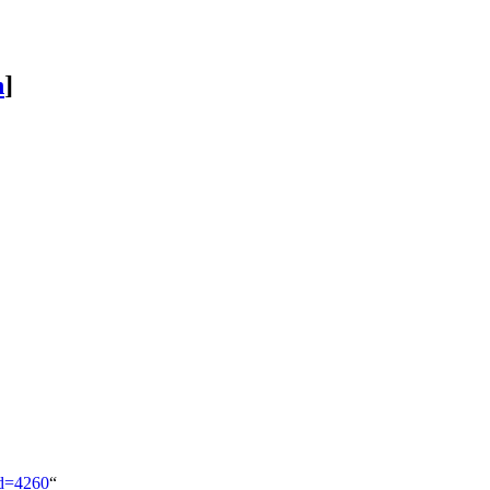
n
]
id=4260
“