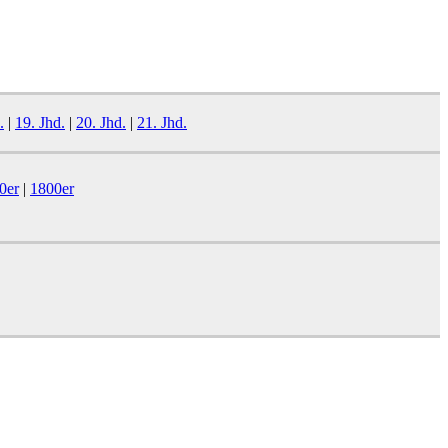
.
|
19. Jhd.
|
20. Jhd.
|
21. Jhd.
0er
|
1800er