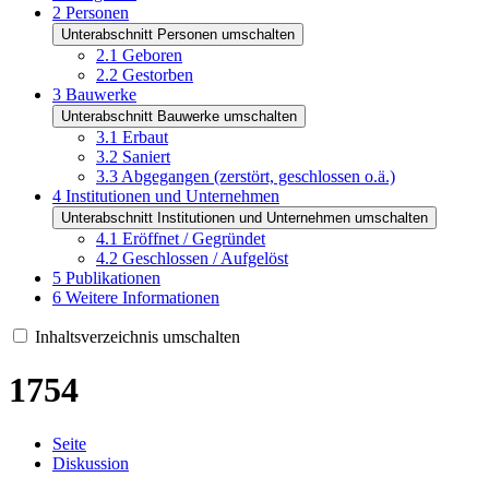
2
Personen
Unterabschnitt Personen umschalten
2.1
Geboren
2.2
Gestorben
3
Bauwerke
Unterabschnitt Bauwerke umschalten
3.1
Erbaut
3.2
Saniert
3.3
Abgegangen (zerstört, geschlossen o.ä.)
4
Institutionen und Unternehmen
Unterabschnitt Institutionen und Unternehmen umschalten
4.1
Eröffnet / Gegründet
4.2
Geschlossen / Aufgelöst
5
Publikationen
6
Weitere Informationen
Inhaltsverzeichnis umschalten
1754
Seite
Diskussion