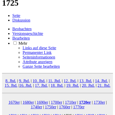
1725
Seite
Diskussion
Beobachten
Versionsgeschichte
Bearbeiten
Mehr
Links auf diese Seite
Permanenter Link
Seiten­­informationen
Attribute anzeigen
Ganze Seite bearbeiten
8. Jhd.
|
9. Jhd.
|
10. Jhd.
|
11. Jhd.
|
12. Jhd.
|
13. Jhd.
|
14. Jhd.
|
15. Jhd.
|
16. Jhd.
|
17. Jhd.
|
18. Jhd.
|
19. Jhd.
|
20. Jhd.
|
21. Jhd.
1670er
|
1680er
|
1690er
|
1700er
|
1710er
|
1720er
|
1730er
|
1740er
|
1750er
|
1760er
|
1770er