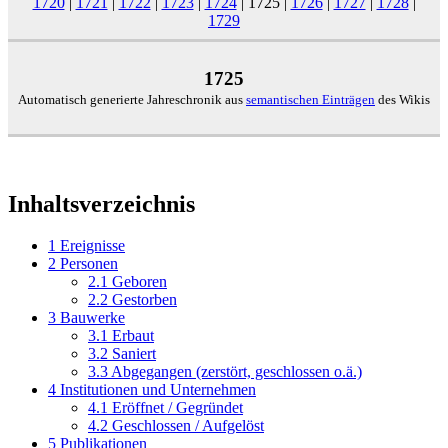
1720
|
1721
|
1722
|
1723
|
1724
|
1725
|
1726
|
1727
|
1728
|
1729
1725
Automatisch generierte Jahreschronik aus
semantischen Einträgen
des Wikis
Inhaltsverzeichnis
1
Ereignisse
2
Personen
2.1
Geboren
2.2
Gestorben
3
Bauwerke
3.1
Erbaut
3.2
Saniert
3.3
Abgegangen (zerstört, geschlossen o.ä.)
4
Institutionen und Unternehmen
4.1
Eröffnet / Gegründet
4.2
Geschlossen / Aufgelöst
5
Publikationen