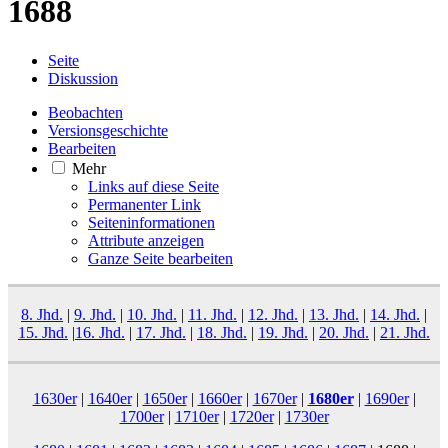
1688
Seite
Diskussion
Beobachten
Versionsgeschichte
Bearbeiten
Mehr
Links auf diese Seite
Permanenter Link
Seiten­­informationen
Attribute anzeigen
Ganze Seite bearbeiten
8. Jhd.
|
9. Jhd.
|
10. Jhd.
|
11. Jhd.
|
12. Jhd.
|
13. Jhd.
|
14. Jhd.
|
15. Jhd.
|
16. Jhd.
|
17. Jhd.
|
18. Jhd.
|
19. Jhd.
|
20. Jhd.
|
21. Jhd.
1630er
|
1640er
|
1650er
|
1660er
|
1670er
|
1680er
|
1690er
|
1700er
|
1710er
|
1720er
|
1730er