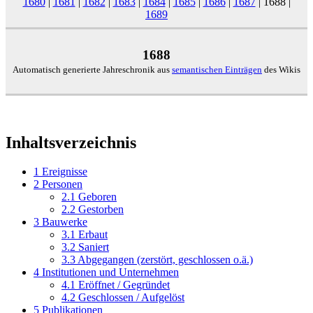
1680
|
1681
|
1682
|
1683
|
1684
|
1685
|
1686
|
1687
|
1688
|
1689
1688
Automatisch generierte Jahreschronik aus
semantischen Einträgen
des Wikis
Inhaltsverzeichnis
1
Ereignisse
2
Personen
2.1
Geboren
2.2
Gestorben
3
Bauwerke
3.1
Erbaut
3.2
Saniert
3.3
Abgegangen (zerstört, geschlossen o.ä.)
4
Institutionen und Unternehmen
4.1
Eröffnet / Gegründet
4.2
Geschlossen / Aufgelöst
5
Publikationen