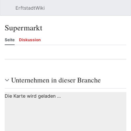
ErftstadtWiki
Suchen
Be
Supermarkt
Seite
Diskussion
Beobachten
Versionsgeschichte
Bearbeiten
Meh
Unternehmen in dieser Branche
Die Karte wird geladen …