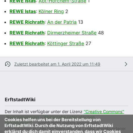
REWE Istas
:
Abt-Horchem-Straße
1
REWE Istas
:
Kölner Ring
2
REWE Richrath
:
An der Patria
13
REWE Richrath
:
Dirmerzheimer Straße
48
REWE Richrath
:
Köttinger Straße
27
Zuletzt bearbeitet am 1. April 2022 um 11:49
ErftstadtWiki
Der Inhalt ist verfügbar unter der Lizenz
''Creative Commons''
„Namensnennung – Weitergabe unter gleichen
Cookies helfen uns bei der Bereitstellung von
Bedingungen“
, sofern nicht anders angegeben.
ErftstadtWiki. Durch die Nutzung von ErftstadtWiki
Informationen zu den Urhebern und zur Lizenz eingebundener
erklärst du dich damit einverstanden, dass wir Cookies