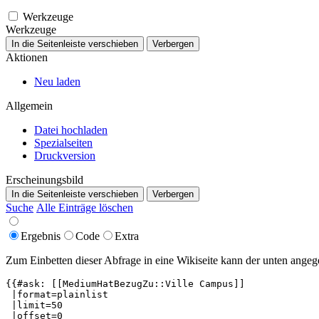
Werkzeuge
Werkzeuge
In die Seitenleiste verschieben
Verbergen
Aktionen
Neu laden
Allgemein
Datei hochladen
Spezialseiten
Druckversion
Erscheinungsbild
In die Seitenleiste verschieben
Verbergen
Suche
Alle Einträge löschen
Ergebnis
Code
Extra
Zum Einbetten dieser Abfrage in eine Wikiseite kann der unten ang
{{#ask: [[MediumHatBezugZu::Ville Campus]]

 |format=plainlist

 |limit=50

 |offset=0
