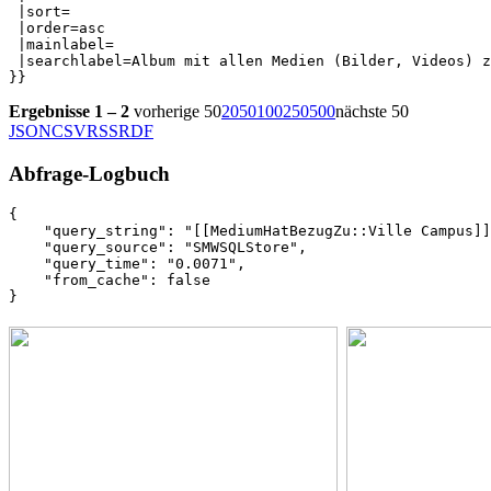
 |sort=

 |order=asc

 |mainlabel=

 |searchlabel=Album mit allen Medien (Bilder, Videos) z
}}
Ergebnisse 1 – 2
vorherige 50
20
50
100
250
500
nächste 50
JSON
CSV
RSS
RDF
Abfrage-Logbuch
{

    "query_string": "[[MediumHatBezugZu::Ville Campus]]
    "query_source": "SMWSQLStore",

    "query_time": "0.0071",

    "from_cache": false

}