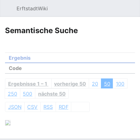
ErftstadtWiki
Suchen
Be
Semantische Suche
Ergebnis
Code
Ergebnisse 1 – 1
vorherige 50
20
50
100
250
500
nächste 50
JSON
CSV
RSS
RDF