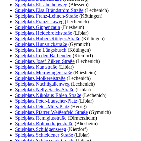
Spielplatz Elisabethenweg
(
Blessem
)
Spielplatz Elsa-Brändström-Straße
(
Lechenich
)
Spielplatz Franz-Lehnen-Straße
(
Köttingen
)
Spielplatz Franziskaweg
(
Lechenich
)
Spielplatz Gippenzaun
(
Friesheim
)
Spielplatz Heidebroichstraße
(
Liblar
)
Spielplatz Hubert-Rüttger-Straße
(
Köttingen
)
Spielplatz Hunsrückstraße
(
Gymnich
)
Spielplatz Im Längsbusch
(
Köttingen
)
Spielplatz In den Barbenden
(
Kierdorf
)
Spielplatz Josef-Zilken-Straße
(
Lechenich
)
Spielplatz Kantstraße
(
Liblar
)
Spielplatz Merowingerstraße
(
Bliesheim
)
Spielplatz Molkereistraße
(
Lechenich
)
Spielplatz Nachtigallenweg
(
Lechenich
)
Spielplatz Nelly-Sachs-Straße
(
Liblar
)
Spielplatz Nikolaus-Ehlen-Straße
(
Lechenich
)
Spielplatz Peter-Lauscher-Platz
(
Liblar
)
Spielplatz Peter-Mörs-Platz
(
Herrig
)
Spielplatz Pfarrer-Weißenfeld-Straße
(
Gymnich
)
Spielplatz Remigiusstraße
(
Dirmerzheim
)
Spielplatz Rohmedräjerstraße
(
Bliesheim
)
Spielplatz Schildgensweg
(
Kierdorf
)
Spielplatz Schleidener Straße
(
Liblar
)
Spielplatz Schlosspark Gracht
(
Liblar
)