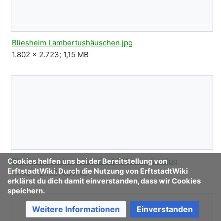
Bliesheim Lambertushäuschen.jpg
1.802 × 2.723; 1,15 MB
Bliesheim Lambertusstraße 44 Mariensäule.jpg
Cookies helfen uns bei der Bereitstellung von
ErftstadtWiki. Durch die Nutzung von ErftstadtWiki
1.498 × 2.153; 630 KB
erklärst du dich damit einverstanden, dass wir Cookies
speichern.
Weitere Informationen
Einverstanden