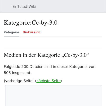
ErftstadtWiki
Suchen
Be
Kategorie
:
Cc-by-3.0
Kategorie
Diskussion
Beobachten
Versionsgeschichte
Bearbeiten
Meh
Medien in der Kategorie „Cc-by-3.0“
Folgende 200 Dateien sind in dieser Kategorie, von
505 insgesamt.
(vorherige Seite) (
nächste Seite
)