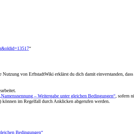
aten&oldid=13517
“
ie Nutzung von ErftstadtWiki erklärst du dich damit einverstanden, dass
arbeitet.
 „Namensnennung – Weitergabe unter gleichen Bedingungen“
, sofern 
) können im Regelfall durch Anklicken abgerufen werden.