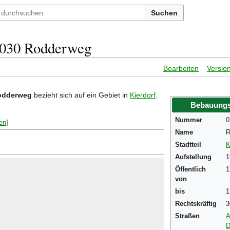
Suchen
 030 Rodderweg
Bearbeiten
Versio
odderweg
bezieht sich auf ein Gebiet in
Kierdorf
.
Bebauungs
Nummer
0
en
]
Name
R
Stadtteil
K
Aufstellung
1
Öffentlich
1
von
bis
1
Rechtskräftig
3
Straßen
A
D