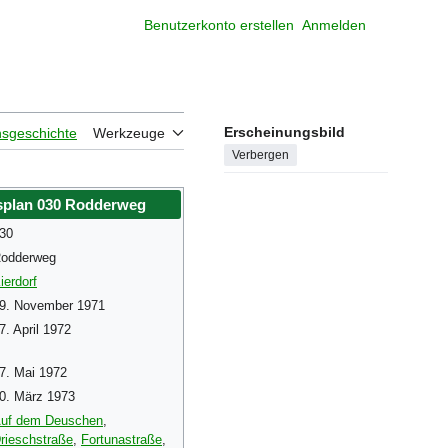
Benutzerkonto erstellen
Anmelden
Meine W
Erscheinungsbild
nsgeschichte
Werkzeuge
Verbergen
plan 030 Rodderweg
30
odderweg
ierdorf
9. November 1971
7. April 1972
7. Mai 1972
0. März 1973
uf dem Deuschen
,
rieschstraße
,
Fortunastraße
,