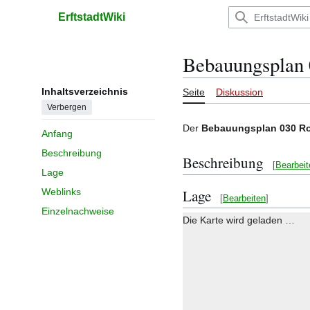
Zum
ErftstadtWiki
Inhalt
Hauptmenü
springen
Bebauungsplan
Inhaltsverzeichnis
Seite
Diskussion
Verbergen
Der
Bebauungsplan 030 R
Anfang
Beschreibung
Beschreibung
[
Bearbeit
Lage
Lage
Weblinks
[
Bearbeiten
]
Einzelnachweise
Die Karte wird geladen …