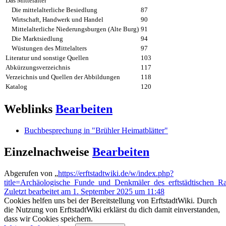
Das Mittelalter
Die mittelalterliche Besiedlung
87
Wirtschaft, Handwerk und Handel
90
Mittelalterliche Niederungsburgen (Alte Burg)
91
Die Marktsiedlung
94
Wüstungen des Mittelalters
97
Literatur und sonstige Quellen
103
Abkürzungsverzeichnis
117
Verzeichnis und Quellen der Abbildungen
118
Katalog
120
Weblinks
Bearbeiten
Buchbesprechung in "Brühler Heimatblätter"
Einzelnachweise
Bearbeiten
Abgerufen von „
https://erftstadtwiki.de/w/index.php?
title=Archäologische_Funde_und_Denkmäler_des_erftstädtischen_
Zuletzt bearbeitet am 1. September 2025 um 11:48
Cookies helfen uns bei der Bereitstellung von ErftstadtWiki. Durch
die Nutzung von ErftstadtWiki erklärst du dich damit einverstanden,
dass wir Cookies speichern.