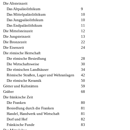
Die Altsteinzeit
Das Altpaläolithikum
9
Das Mittelpaläolithikum
10
Das Jungpaläolithikum
10
Das Endpaläolithikum
11
Die Mittelsteinzeit
12
Die Jungsteinzeit
13
Die Bronzezeit
22
Die Eisenzeit
24
Die römische Herrschaft
Die römische Besiedlung
28
Die Wirtschaftsweise
30
Die römischen Landhäuser
34
Römische Straßen, Lager und Wehranlagen
42
Die römische Keramik
50
Götter und Kultstätten
59
Gräber
68
Die fränkische Zeit
Die Franken
80
Besiedlung durch die Franken
81
Handel, Handwerk und Wirtschaft
81
Dorf und Hof
82
Fränkische Funde
83