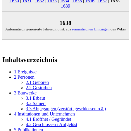
1630
|
1631
|
1632
|
1633
|
1634
|
1635
|
1636
|
1637
|
1638
|
1639
1638
Automatisch generierte Jahreschronik aus
semantischen Einträgen
des Wikis
Inhaltsverzeichnis
1
Ereignisse
2
Personen
2.1
Geboren
2.2
Gestorben
3
Bauwerke
3.1
Erbaut
3.2
Saniert
3.3
Abgegangen (zerstört, geschlossen o.ä.)
4
Institutionen und Unternehmen
4.1
Eröffnet / Gegründet
4.2
Geschlossen / Aufgelöst
5
Publikationen