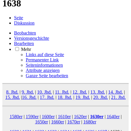
1638
Seite
Diskussion
Beobachten
Versionsgeschichte
Bearbeiten
Mehr
Links auf diese Seite
Permanenter Link
Seiten­­informationen
Attribute anzeigen
Ganze Seite bearbeiten
8. Jhd.
|
9. Jhd.
|
10. Jhd.
|
11. Jhd.
|
12. Jhd.
|
13. Jhd.
|
14. Jhd.
|
15. Jhd.
|
16. Jhd.
|
17. Jhd.
|
18. Jhd.
|
19. Jhd.
|
20. Jhd.
|
21. Jhd.
1580er
|
1590er
|
1600er
|
1610er
|
1620er
|
1630er
|
1640er
|
1650er
|
1660er
|
1670er
|
1680er