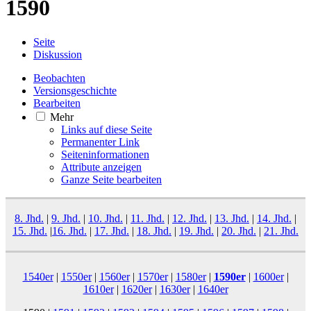
1590
Seite
Diskussion
Beobachten
Versionsgeschichte
Bearbeiten
Mehr
Links auf diese Seite
Permanenter Link
Seiten­­informationen
Attribute anzeigen
Ganze Seite bearbeiten
8. Jhd.
|
9. Jhd.
|
10. Jhd.
|
11. Jhd.
|
12. Jhd.
|
13. Jhd.
|
14. Jhd.
|
15. Jhd.
|
16. Jhd.
|
17. Jhd.
|
18. Jhd.
|
19. Jhd.
|
20. Jhd.
|
21. Jhd.
1540er
|
1550er
|
1560er
|
1570er
|
1580er
|
1590er
|
1600er
|
1610er
|
1620er
|
1630er
|
1640er