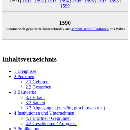
1590
|
1591
|
1592
|
1593
|
1594
|
1595
|
1596
|
1597
|
1598
|
1599
1590
Automatisch generierte Jahreschronik aus
semantischen Einträgen
des Wikis
Inhaltsverzeichnis
1
Ereignisse
2
Personen
2.1
Geboren
2.2
Gestorben
3
Bauwerke
3.1
Erbaut
3.2
Saniert
3.3
Abgegangen (zerstört, geschlossen o.ä.)
4
Institutionen und Unternehmen
4.1
Eröffnet / Gegründet
4.2
Geschlossen / Aufgelöst
5
Publikationen