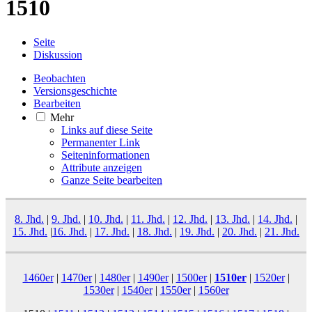
1510
Seite
Diskussion
Beobachten
Versionsgeschichte
Bearbeiten
Mehr
Links auf diese Seite
Permanenter Link
Seiten­­informationen
Attribute anzeigen
Ganze Seite bearbeiten
8. Jhd.
|
9. Jhd.
|
10. Jhd.
|
11. Jhd.
|
12. Jhd.
|
13. Jhd.
|
14. Jhd.
|
15. Jhd.
|
16. Jhd.
|
17. Jhd.
|
18. Jhd.
|
19. Jhd.
|
20. Jhd.
|
21. Jhd.
1460er
|
1470er
|
1480er
|
1490er
|
1500er
|
1510er
|
1520er
|
1530er
|
1540er
|
1550er
|
1560er