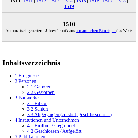
1510
|
1511
|
1512
|
1513
|
1514
|
1515
|
1516
|
1517
|
1518
|
1519
1510
Automatisch generierte Jahreschronik aus
semantischen Einträgen
des Wikis
Inhaltsverzeichnis
1
Ereignisse
2
Personen
2.1
Geboren
2.2
Gestorben
3
Bauwerke
3.1
Erbaut
3.2
Saniert
3.3
Abgegangen (zerstört, geschlossen o.ä.)
4
Institutionen und Unternehmen
4.1
Eröffnet / Gegründet
4.2
Geschlossen / Aufgelöst
5
Publikationen